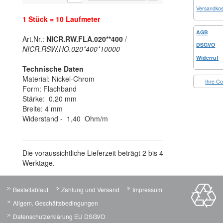
Versandkos
1 Stück = 10 Laufmeter
AGB
Art.Nr.:
NICR.RW.FLA.020**400
/
DSGVO
NICR.RSW.HO.020*400*10000
Widerruf
Technische Daten
Material: Nickel-Chrom
Ihre Co
Form: Flachband
Stärke: 0.20 mm
Breite: 4 mm
Widerstand - 1,40 Ohm/m
Die voraussichtliche Lieferzeit beträgt 2 bis 4
Werktage.
Bestellablauf
Zahlung und Versand
Impressum
Allgem. Geschäftsbedingungen
Datenschutzerklärung EU DSGVO