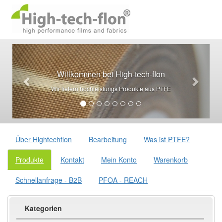
Willkommen bei High-tech-flon
Wir liefern hochleistungs Produkte aus PTFE
Über Hightechflon
Bearbeitung
Was ist PTFE?
Produkte
Kontakt
Mein Konto
Warenkorb
Schnellanfrage - B2B
PFOA - REACH
Kategorien