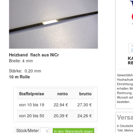
Heizband flach aus NiCr
Breite: 4 mm
Stärke: 0.20 mm
Gewerblic
10 m Rolle
Hochschulen
Einrichtung
erhalten W
Rechnung;
Staffelpreise
netto
brutto
Wunsch schr
bestellen.
von 10 bis 19
22,94 €
27,30 €
Vers
von 20 bis 50
20,39 €
24,26 €
in Deutsch
Stück/Meter
*inkl. Mehr
In den Warenkorb legen