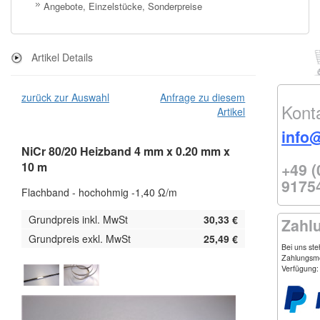
Angebote, Einzelstücke, Sonderpreise
Artikel Details
zurück zur Auswahl
Anfrage zu diesem
Kont
Artikel
info
NiCr 80/20 Heizband 4 mm x 0.20 mm x
+49 (
10 m
9175
Flachband - hochohmig -1,40 Ω/m
Grundpreis inkl. MwSt
30,33 €
Zahl
Grundpreis exkl. MwSt
25,49 €
Bei uns st
Zahlungsmö
Verfügung: