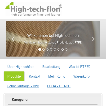
Willkommen bei High-tech-flon
Wir liefern hochleistungs Produkte aus PTFE
Über Hightechflon
Bearbeitung
Was ist PTFE?
Produkte
Kontakt
Mein Konto
Warenkorb
Schnellanfrage - B2B
PFOA - REACH
Kategorien