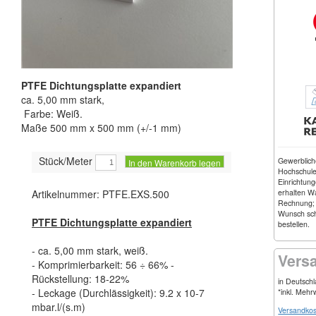
PTFE Dichtungsplatte expandiert
ca. 5,00 mm stark,
Farbe: Weiß.
Maße 500 mm x 500 mm (+/-1 mm)
Stück/Meter
Gewerblic
In den Warenkorb legen
Hochschulen
Einrichtung
erhalten W
Artikelnummer: PTFE.EXS.500
Rechnung;
Wunsch schr
PTFE Dichtungsplatte expandiert
bestellen.
- ca. 5,00 mm stark, weiß.
Vers
- Komprimierbarkeit: 56 ÷ 66% -
Rückstellung: 18-22%
in Deutsch
- Leckage (Durchlässigkeit): 9.2 x 10-7
*inkl. Mehr
mbar.l/(s.m)
Versandkos