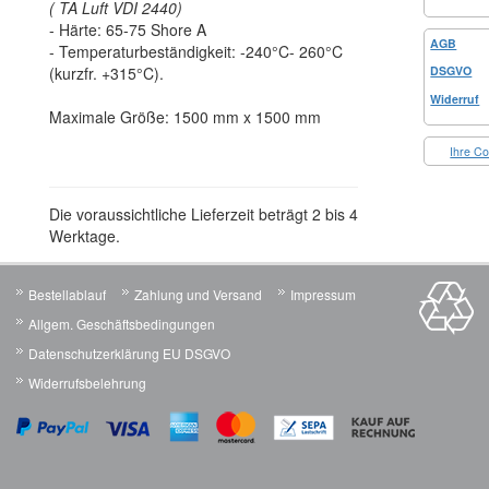
( TA Luft VDI 2440)
- Härte: 65-75 Shore A
AGB
- Temperaturbeständigkeit: -240°C- 260°C
DSGVO
(kurzfr. +315°C).
Widerruf
Maximale Größe: 1500 mm x 1500 mm
Ihre Co
Die voraussichtliche Lieferzeit beträgt 2 bis 4
Werktage.
Bestellablauf
Zahlung und Versand
Impressum
Allgem. Geschäftsbedingungen
Datenschutzerklärung EU DSGVO
Widerrufsbelehrung