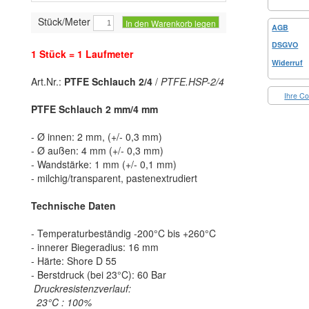
Stück/Meter
In den Warenkorb legen
AGB
DSGVO
1 Stück = 1 Laufmeter
Widerruf
Art.Nr.:
PTFE Schlauch 2/4
/
PTFE.HSP-2/4
Ihre Co
PTFE Schlauch 2 mm/4 mm
- Ø innen: 2 mm, (+/- 0,3 mm)
- Ø außen: 4 mm (+/- 0,3 mm)
- Wandstärke: 1 mm (+/- 0,1 mm)
- milchig/transparent, pastenextrudiert
Technische Daten
- Temperaturbeständig -200°C bis +260°C
- innerer Biegeradius: 16 mm
- Härte: Shore D 55
- Berstdruck (bei 23°C): 60 Bar
Druckresistenzverlauf:
23°C : 100%