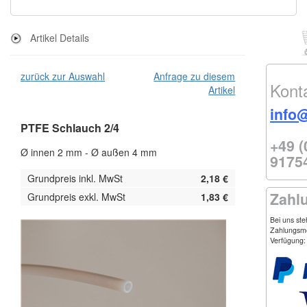
Artikel Details
zurück zur Auswahl
Anfrage zu diesem
Kont
Artikel
info
PTFE Schlauch 2/4
+49 (
Ø innen 2 mm - Ø außen 4 mm
9175
Grundpreis inkl. MwSt
2,18 €
Zahl
Grundpreis exkl. MwSt
1,83 €
Bei uns st
Zahlungsmö
Verfügung: