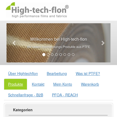
Willkommen bei High-tech-flon
Wir liefern hochleistungs Produkte aus PTFE
Über Hightechflon
Bearbeitung
Was ist PTFE?
Produkte
Kontakt
Mein Konto
Warenkorb
Schnellanfrage - B2B
PFOA - REACH
Kategorien