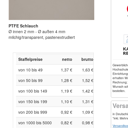
PTFE Schlauch
Ø innen 2 mm - Ø außen 4 mm
milchig/transparent, pastenextrudiert
Staffelpreise
netto
brutto
Gewerblic
von 10 bis 49
1,37 €
1,63 €
Hochschulen
Einrichtung
erhalten W
von 50 bis 99
1,28 €
1,52 €
Rechnung;
Wunsch schr
von 100 bis 149
1,19 €
1,42 €
bestellen.
von 150 bis 199
1,10 €
1,31 €
Vers
von 200 bis 999
0,92 €
1,09 €
in Deutsch
*inkl. Mehr
von 1000 bis 5000
0,82 €
0,98 €
Versandkos