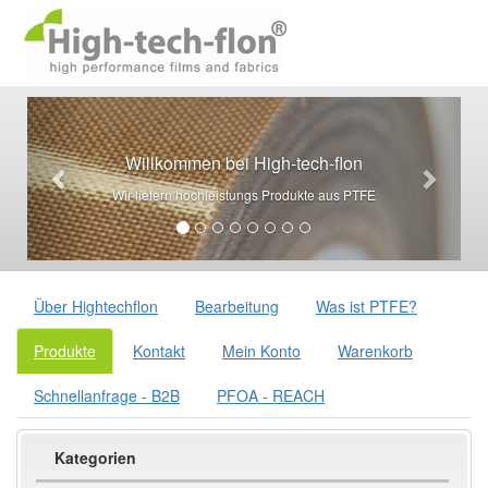
Willkommen bei High-tech-flon
Wir liefern hochleistungs Produkte aus PTFE
Über Hightechflon
Bearbeitung
Was ist PTFE?
Produkte
Kontakt
Mein Konto
Warenkorb
Schnellanfrage - B2B
PFOA - REACH
Kategorien