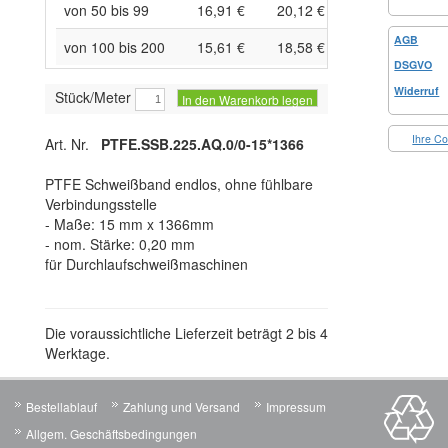
von 50 bis 99
16,91 €
20,12 €
AGB
von 100 bis 200
15,61 €
18,58 €
DSGVO
Widerruf
Stück/Meter
In den Warenkorb legen
Ihre Co
Art. Nr.
PTFE.SSB.225.AQ.0/0-15*1366
PTFE Schweißband endlos, ohne fühlbare
Verbindungsstelle
- Maße: 15 mm x 1366mm
- nom. Stärke: 0,20 mm
für Durchlaufschweißmaschinen
Die voraussichtliche Lieferzeit beträgt 2 bis 4
Werktage.
Bestellablauf
Zahlung und Versand
Impressum
Allgem. Geschäftsbedingungen