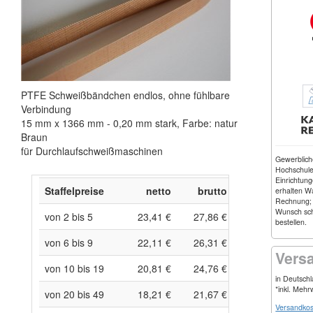
PTFE Schweißbändchen endlos, ohne fühlbare
Verbindung
15 mm x 1366 mm - 0,20 mm stark, Farbe: natur
Braun
für Durchlaufschweißmaschinen
Gewerblic
Hochschulen
Einrichtung
Staffelpreise
netto
brutto
erhalten W
Rechnung;
Wunsch schr
von 2 bis 5
23,41 €
27,86 €
bestellen.
von 6 bis 9
22,11 €
26,31 €
Vers
von 10 bis 19
20,81 €
24,76 €
in Deutsch
*inkl. Mehr
von 20 bis 49
18,21 €
21,67 €
Versandkos