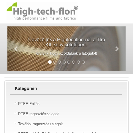
Vásárlói kívánságok
Kategorien
PTFE Fóliák
PTFE ragasztószalagok
További ragasztószalagok