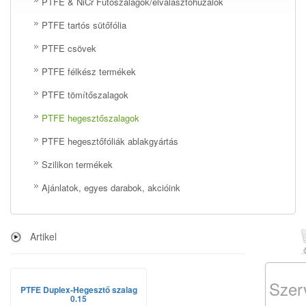
PTFE & NiCr Fűtőszalagok/elválasztóhuzalok
PTFE tartós sütőfólia
PTFE csövek
PTFE félkész termékek
PTFE tömítőszalagok
PTFE hegesztőszalagok
PTFE hegesztőfóliák ablakgyártás
Szilikon termékek
Ajánlatok, egyes darabok, akcióink
Artikel
Szer
PTFE Duplex-Hegesztő szalag
0.15