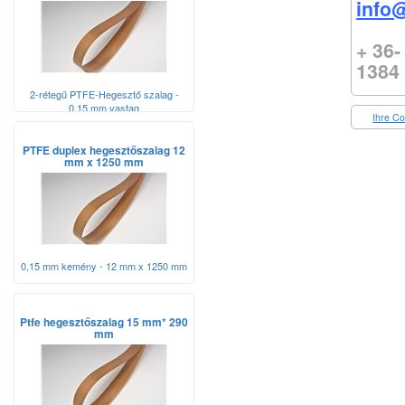
info@
+ 36-
1384
2-rétegű PTFE-Hegesztő szalag -
0,15 mm vastag
Ihre Co
PTFE duplex hegesztőszalag 12
mm x 1250 mm
0,15 mm kemény - 12 mm x 1250 mm
Ptfe hegesztőszalag 15 mm* 290
mm