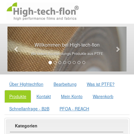
Willkommen bei High-tech-flon
Wir liefern hochleistungs Produkte aus PTFE
Über Hightechflon
Bearbeitung
Was ist PTFE?
Produkte
Kontakt
Mein Konto
Warenkorb
Schnellanfrage - B2B
PFOA - REACH
Kategorien