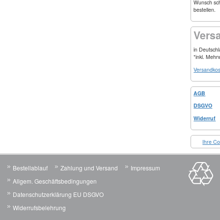
Wunsch schr
bestellen.
Vers
in Deutsch
*inkl. Mehr
Versandkos
AGB
DSGVO
Widerruf
Ihre Co
Bestellablauf
Zahlung und Versand
Impressum
Allgem. Geschäftsbedingungen
Datenschutzerklärung EU DSGVO
Widerrufsbelehrung