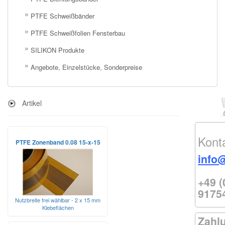
PTFE Schweißbänder
PTFE Schweißfolien Fensterbau
SILIKON Produkte
Angebote, Einzelstücke, Sonderpreise
Artikel
Kont
PTFE Zonenband 0.08 15-x-15
info
+49 (
9175
Nutzbreite frei wählbar - 2 x 15 mm
Klebeflächen
Zahl