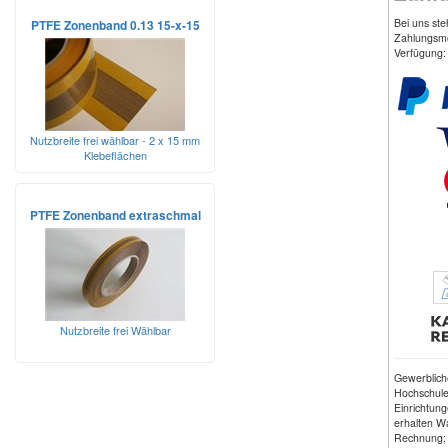
Bei uns st
PTFE Zonenband 0.13 15-x-15
Zahlungsmö
Verfügung:
Nutzbreite frei wählbar - 2 x 15 mm
Klebeflächen
PTFE Zonenband extraschmal
Nutzbreite frei Wählbar
Gewerblic
Hochschulen
Einrichtung
erhalten W
Rechnung;