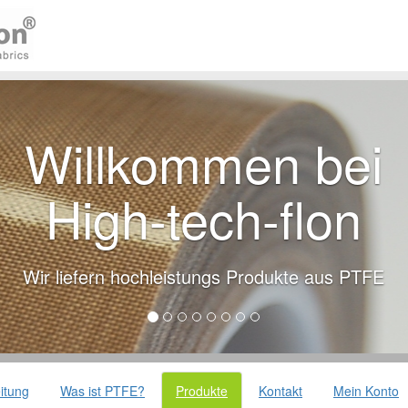
Willkommen bei
High-tech-flon
Wir liefern hochleistungs Produkte aus PTFE
itung
Was ist PTFE?
Produkte
Kontakt
Mein Konto