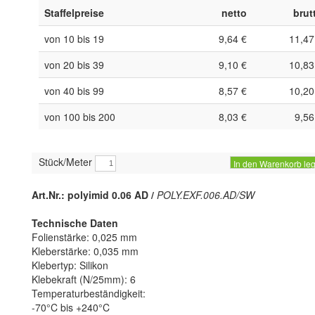
Staffelpreise
netto
brut
von 10 bis 19
9,64 €
11,47
von 20 bis 39
9,10 €
10,83
von 40 bis 99
8,57 €
10,20
von 100 bis 200
8,03 €
9,56
Stück/Meter
In den Warenkorb le
Art.Nr.: polyimid 0.06 AD /
POLY.EXF.006.AD/SW
Technische Daten
Folienstärke: 0,025 mm
Kleberstärke: 0,035 mm
Klebertyp: Silikon
Klebekraft (N/25mm): 6
Temperaturbeständigkeit:
-70°C bis +240°C