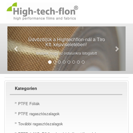
Üdvözöljük a Hightechflon-nál a Tiro
Kft. képviseletében!
örülünk, hogy az oldalunkra látogatott
Kategorien
PTFE Fóliák
PTFE ragasztószalagok
További ragasztószalagok