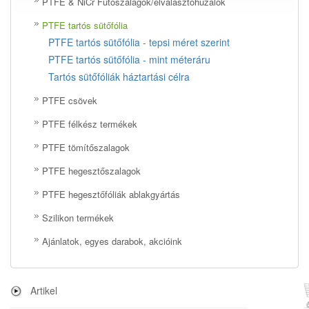
PTFE & NiCr Fűtőszalagok/elválasztóhuzalok
PTFE tartós sütőfólia
PTFE tartós sütőfólia - tepsi méret szerint
PTFE tartós sütőfólia - mint méteráru
Tartós sütőfóliák háztartási célra
PTFE csövek
PTFE félkész termékek
PTFE tömítőszalagok
PTFE hegesztőszalagok
PTFE hegesztőfóliák ablakgyártás
Szilikon termékek
Ajánlatok, egyes darabok, akcióink
Artikel