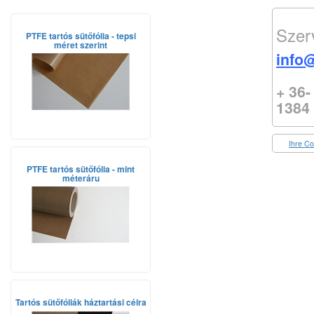
Szer
PTFE tartós sütőfólia - tepsi
méret szerint
info@
+ 36-
1384
Ihre Co
PTFE tartós sütőfólia - mint
méteráru
Tartós sütőfóliák háztartási célra