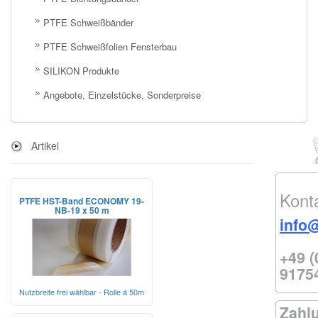
PTFE Schweißbänder
PTFE Schweißfolien Fensterbau
SILIKON Produkte
Angebote, Einzelstücke, Sonderpreise
Artikel
Kont
PTFE HST-Band ECONOMY 19-
NB-19 x 50 m
info
+49 (
9175
Nutzbreite frei wählbar - Rolle á 50m
Zahl