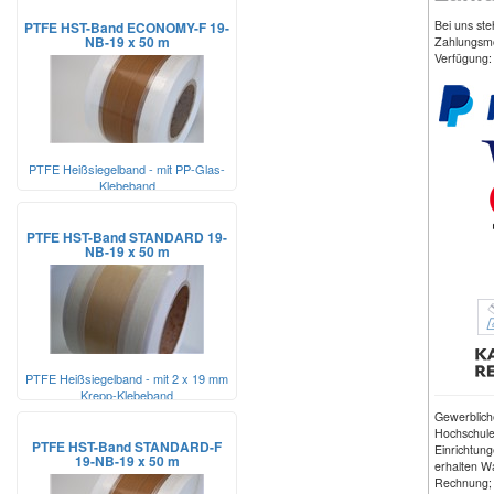
Bei uns st
PTFE HST-Band ECONOMY-F 19-
NB-19 x 50 m
Zahlungsmö
Verfügung:
PTFE Heißsiegelband - mit PP-Glas-
Klebeband
PTFE HST-Band STANDARD 19-
NB-19 x 50 m
PTFE Heißsiegelband - mit 2 x 19 mm
Krepp-Klebeband
Gewerblic
Hochschulen
PTFE HST-Band STANDARD-F
Einrichtung
19-NB-19 x 50 m
erhalten W
Rechnung;