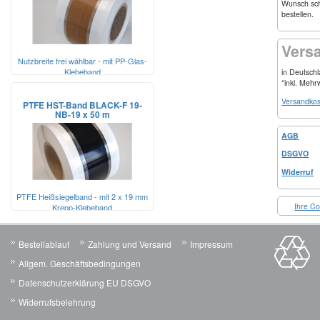
Wunsch schr
bestellen.
Vers
Nutzbreite frei wählbar - mit PP-Glas-
Klebeband
in Deutsch
*inkl. Mehr
Versandkos
PTFE HST-Band BLACK-F 19-
NB-19 x 50 m
AGB
DSGVO
Widerruf
PTFE Heißsiegelband - mit 2 x 19 mm
Ihre Co
Krepp-Klebeband
Bestellablauf
Zahlung und Versand
Impressum
Allgem. Geschäftsbedingungen
Datenschutzerklärung EU DSGVO
Widerrufsbelehrung