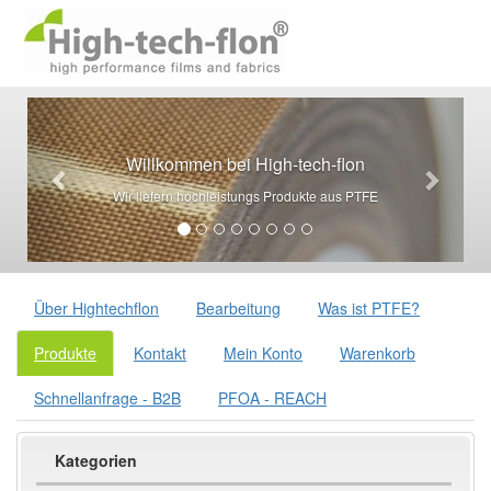
Willkommen bei High-tech-flon
Wir liefern hochleistungs Produkte aus PTFE
Über Hightechflon
Bearbeitung
Was ist PTFE?
Produkte
Kontakt
Mein Konto
Warenkorb
Schnellanfrage - B2B
PFOA - REACH
Kategorien